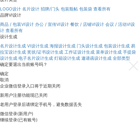
LOGO设计
名片设计
招牌/门头
包装瓶帖
包装袋
查看所有
品牌VI设计
商品 / 包装VI设计
办公 / 宣传VI设计
餐饮 / 店铺VI设计
会议 / 活动VI设
计
查看所有
设计生成
名片设计生成
VI设计生成
海报设计生成
门头设计生成
包装设计生成
易
拉宝设计生成
奖状/证书设计生成
工作证设计生成
菜单设计生成
手提袋
设计生成
电子名片设计生成
灯箱设计生成
邀请函设计生成
全部类型
确定要退出当前账号吗？
确定
取消
企业微信登录入口将于近期关闭
新用户注册功能现已关闭
老用户登录后请绑定手机号，避免数据丢失
微信登录(新用户)
继续登录(已有账号)