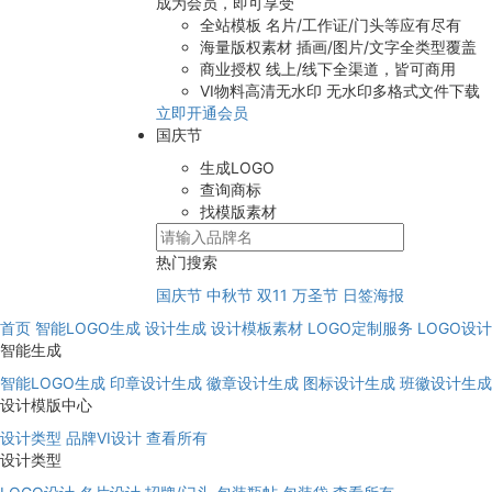
成为会员，即可享受
全站模板
名片/工作证/门头等应有尽有
海量版权素材
插画/图片/文字全类型覆盖
商业授权
线上/线下全渠道，皆可商用
VI物料高清无水印
无水印多格式文件下载
立即开通会员
国庆节
生成LOGO
查询商标
找模版素材
热门搜索
国庆节
中秋节
双11
万圣节
日签海报
首页
智能LOGO生成
设计生成
设计模板素材
LOGO定制服务
LOGO设
智能生成
智能LOGO生成
印章设计生成
徽章设计生成
图标设计生成
班徽设计生成
设计模版中心
设计类型
品牌VI设计
查看所有
设计类型