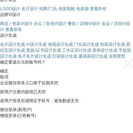
LOGO设计
名片设计
招牌/门头
包装瓶帖
包装袋
查看所有
品牌VI设计
商品 / 包装VI设计
办公 / 宣传VI设计
餐饮 / 店铺VI设计
会议 / 活动VI设
计
查看所有
设计生成
名片设计生成
VI设计生成
海报设计生成
门头设计生成
包装设计生成
易
拉宝设计生成
奖状/证书设计生成
工作证设计生成
菜单设计生成
手提袋
设计生成
电子名片设计生成
灯箱设计生成
邀请函设计生成
全部类型
确定要退出当前账号吗？
确定
取消
企业微信登录入口将于近期关闭
新用户注册功能现已关闭
老用户登录后请绑定手机号，避免数据丢失
微信登录(新用户)
继续登录(已有账号)