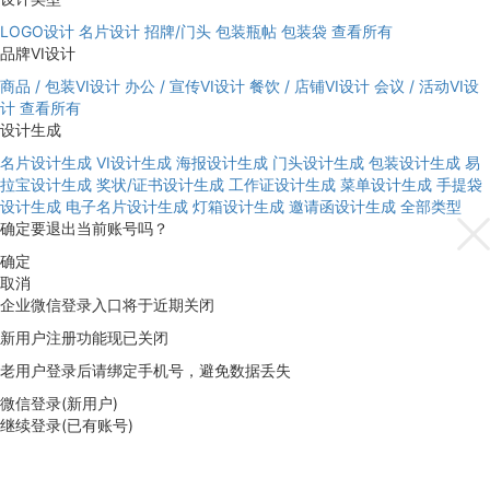
LOGO设计
名片设计
招牌/门头
包装瓶帖
包装袋
查看所有
品牌VI设计
商品 / 包装VI设计
办公 / 宣传VI设计
餐饮 / 店铺VI设计
会议 / 活动VI设
计
查看所有
设计生成
名片设计生成
VI设计生成
海报设计生成
门头设计生成
包装设计生成
易
拉宝设计生成
奖状/证书设计生成
工作证设计生成
菜单设计生成
手提袋
设计生成
电子名片设计生成
灯箱设计生成
邀请函设计生成
全部类型
确定要退出当前账号吗？
确定
取消
企业微信登录入口将于近期关闭
新用户注册功能现已关闭
老用户登录后请绑定手机号，避免数据丢失
微信登录(新用户)
继续登录(已有账号)