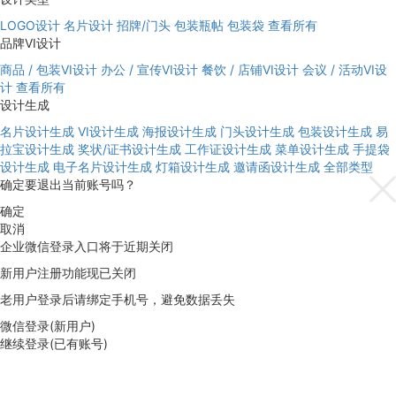
LOGO设计
名片设计
招牌/门头
包装瓶帖
包装袋
查看所有
品牌VI设计
商品 / 包装VI设计
办公 / 宣传VI设计
餐饮 / 店铺VI设计
会议 / 活动VI设
计
查看所有
设计生成
名片设计生成
VI设计生成
海报设计生成
门头设计生成
包装设计生成
易
拉宝设计生成
奖状/证书设计生成
工作证设计生成
菜单设计生成
手提袋
设计生成
电子名片设计生成
灯箱设计生成
邀请函设计生成
全部类型
确定要退出当前账号吗？
确定
取消
企业微信登录入口将于近期关闭
新用户注册功能现已关闭
老用户登录后请绑定手机号，避免数据丢失
微信登录(新用户)
继续登录(已有账号)