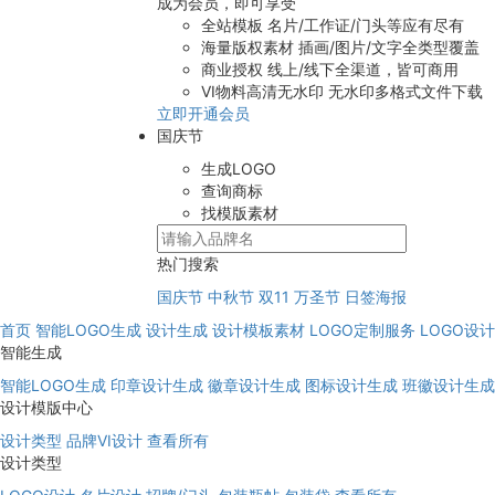
成为会员，即可享受
全站模板
名片/工作证/门头等应有尽有
海量版权素材
插画/图片/文字全类型覆盖
商业授权
线上/线下全渠道，皆可商用
VI物料高清无水印
无水印多格式文件下载
立即开通会员
国庆节
生成LOGO
查询商标
找模版素材
热门搜索
国庆节
中秋节
双11
万圣节
日签海报
首页
智能LOGO生成
设计生成
设计模板素材
LOGO定制服务
LOGO设
智能生成
智能LOGO生成
印章设计生成
徽章设计生成
图标设计生成
班徽设计生成
设计模版中心
设计类型
品牌VI设计
查看所有
设计类型