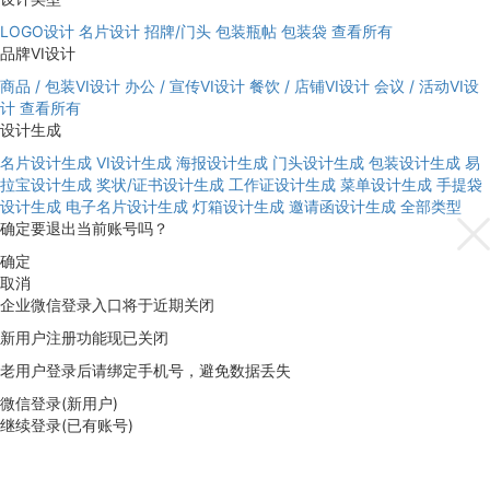
LOGO设计
名片设计
招牌/门头
包装瓶帖
包装袋
查看所有
品牌VI设计
商品 / 包装VI设计
办公 / 宣传VI设计
餐饮 / 店铺VI设计
会议 / 活动VI设
计
查看所有
设计生成
名片设计生成
VI设计生成
海报设计生成
门头设计生成
包装设计生成
易
拉宝设计生成
奖状/证书设计生成
工作证设计生成
菜单设计生成
手提袋
设计生成
电子名片设计生成
灯箱设计生成
邀请函设计生成
全部类型
确定要退出当前账号吗？
确定
取消
企业微信登录入口将于近期关闭
新用户注册功能现已关闭
老用户登录后请绑定手机号，避免数据丢失
微信登录(新用户)
继续登录(已有账号)