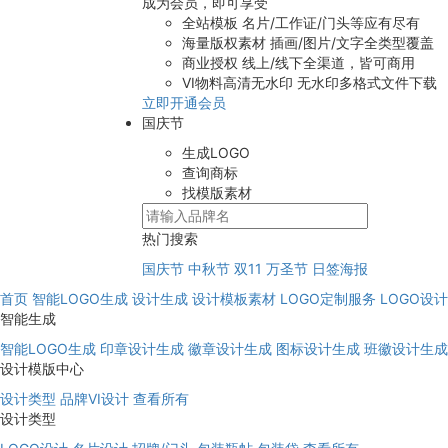
成为会员，即可享受
全站模板
名片/工作证/门头等应有尽有
海量版权素材
插画/图片/文字全类型覆盖
商业授权
线上/线下全渠道，皆可商用
VI物料高清无水印
无水印多格式文件下载
立即开通会员
国庆节
生成LOGO
查询商标
找模版素材
热门搜索
国庆节
中秋节
双11
万圣节
日签海报
首页
智能LOGO生成
设计生成
设计模板素材
LOGO定制服务
LOGO设
智能生成
智能LOGO生成
印章设计生成
徽章设计生成
图标设计生成
班徽设计生成
设计模版中心
设计类型
品牌VI设计
查看所有
设计类型