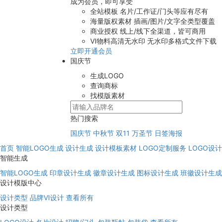
成为会员，即可享受
全站模板
名片/工作证/门头等应有尽有
海量版权素材
插画/图片/文字全类型覆盖
商业授权
线上/线下全渠道，皆可商用
VI物料高清无水印
无水印多格式文件下载
立即开通会员
国庆节
生成LOGO
查询商标
找模版素材
热门搜索
国庆节
中秋节
双11
万圣节
日签海报
首页
智能LOGO生成
设计生成
设计模板素材
LOGO定制服务
LOGO设
智能生成
智能LOGO生成
印章设计生成
徽章设计生成
图标设计生成
班徽设计生成
设计模版中心
设计类型
品牌VI设计
查看所有
设计类型