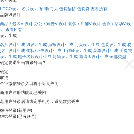
LOGO设计
名片设计
招牌/门头
包装瓶帖
包装袋
查看所有
品牌VI设计
商品 / 包装VI设计
办公 / 宣传VI设计
餐饮 / 店铺VI设计
会议 / 活动VI设
计
查看所有
设计生成
名片设计生成
VI设计生成
海报设计生成
门头设计生成
包装设计生成
易
拉宝设计生成
奖状/证书设计生成
工作证设计生成
菜单设计生成
手提袋
设计生成
电子名片设计生成
灯箱设计生成
邀请函设计生成
全部类型
确定要退出当前账号吗？
确定
取消
企业微信登录入口将于近期关闭
新用户注册功能现已关闭
老用户登录后请绑定手机号，避免数据丢失
微信登录(新用户)
继续登录(已有账号)