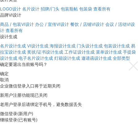
LOGO设计
名片设计
招牌/门头
包装瓶帖
包装袋
查看所有
品牌VI设计
商品 / 包装VI设计
办公 / 宣传VI设计
餐饮 / 店铺VI设计
会议 / 活动VI设
计
查看所有
设计生成
名片设计生成
VI设计生成
海报设计生成
门头设计生成
包装设计生成
易
拉宝设计生成
奖状/证书设计生成
工作证设计生成
菜单设计生成
手提袋
设计生成
电子名片设计生成
灯箱设计生成
邀请函设计生成
全部类型
确定要退出当前账号吗？
确定
取消
企业微信登录入口将于近期关闭
新用户注册功能现已关闭
老用户登录后请绑定手机号，避免数据丢失
微信登录(新用户)
继续登录(已有账号)