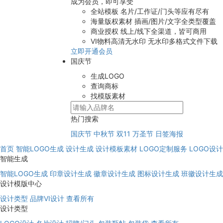
成为会员，即可享受
全站模板
名片/工作证/门头等应有尽有
海量版权素材
插画/图片/文字全类型覆盖
商业授权
线上/线下全渠道，皆可商用
VI物料高清无水印
无水印多格式文件下载
立即开通会员
国庆节
生成LOGO
查询商标
找模版素材
热门搜索
国庆节
中秋节
双11
万圣节
日签海报
首页
智能LOGO生成
设计生成
设计模板素材
LOGO定制服务
LOGO设
智能生成
智能LOGO生成
印章设计生成
徽章设计生成
图标设计生成
班徽设计生成
设计模版中心
设计类型
品牌VI设计
查看所有
设计类型