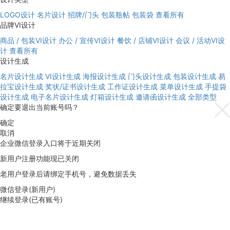
LOGO设计
名片设计
招牌/门头
包装瓶帖
包装袋
查看所有
品牌VI设计
商品 / 包装VI设计
办公 / 宣传VI设计
餐饮 / 店铺VI设计
会议 / 活动VI设
计
查看所有
设计生成
名片设计生成
VI设计生成
海报设计生成
门头设计生成
包装设计生成
易
拉宝设计生成
奖状/证书设计生成
工作证设计生成
菜单设计生成
手提袋
设计生成
电子名片设计生成
灯箱设计生成
邀请函设计生成
全部类型
确定要退出当前账号吗？
确定
取消
企业微信登录入口将于近期关闭
新用户注册功能现已关闭
老用户登录后请绑定手机号，避免数据丢失
微信登录(新用户)
继续登录(已有账号)