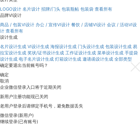
LOGO设计
名片设计
招牌/门头
包装瓶帖
包装袋
查看所有
品牌VI设计
商品 / 包装VI设计
办公 / 宣传VI设计
餐饮 / 店铺VI设计
会议 / 活动VI设
计
查看所有
设计生成
名片设计生成
VI设计生成
海报设计生成
门头设计生成
包装设计生成
易
拉宝设计生成
奖状/证书设计生成
工作证设计生成
菜单设计生成
手提袋
设计生成
电子名片设计生成
灯箱设计生成
邀请函设计生成
全部类型
确定要退出当前账号吗？
确定
取消
企业微信登录入口将于近期关闭
新用户注册功能现已关闭
老用户登录后请绑定手机号，避免数据丢失
微信登录(新用户)
继续登录(已有账号)