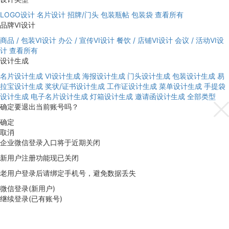
LOGO设计
名片设计
招牌/门头
包装瓶帖
包装袋
查看所有
品牌VI设计
商品 / 包装VI设计
办公 / 宣传VI设计
餐饮 / 店铺VI设计
会议 / 活动VI设
计
查看所有
设计生成
名片设计生成
VI设计生成
海报设计生成
门头设计生成
包装设计生成
易
拉宝设计生成
奖状/证书设计生成
工作证设计生成
菜单设计生成
手提袋
设计生成
电子名片设计生成
灯箱设计生成
邀请函设计生成
全部类型
确定要退出当前账号吗？
确定
取消
企业微信登录入口将于近期关闭
新用户注册功能现已关闭
老用户登录后请绑定手机号，避免数据丢失
微信登录(新用户)
继续登录(已有账号)