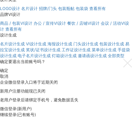
LOGO设计
名片设计
招牌/门头
包装瓶帖
包装袋
查看所有
品牌VI设计
商品 / 包装VI设计
办公 / 宣传VI设计
餐饮 / 店铺VI设计
会议 / 活动VI设
计
查看所有
设计生成
名片设计生成
VI设计生成
海报设计生成
门头设计生成
包装设计生成
易
拉宝设计生成
奖状/证书设计生成
工作证设计生成
菜单设计生成
手提袋
设计生成
电子名片设计生成
灯箱设计生成
邀请函设计生成
全部类型
确定要退出当前账号吗？
确定
取消
企业微信登录入口将于近期关闭
新用户注册功能现已关闭
老用户登录后请绑定手机号，避免数据丢失
微信登录(新用户)
继续登录(已有账号)