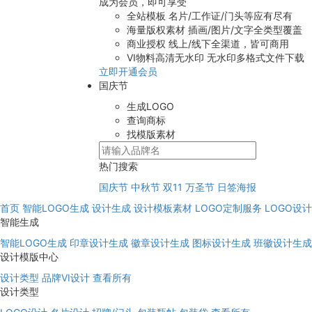
成为会员，即可享受
全站模板
名片/工作证/门头等应有尽有
海量版权素材
插画/图片/文字全类型覆盖
商业授权
线上/线下全渠道，皆可商用
VI物料高清无水印
无水印多格式文件下载
立即开通会员
国庆节
生成LOGO
查询商标
找模版素材
热门搜索
国庆节
中秋节
双11
万圣节
日签海报
首页
智能LOGO生成
设计生成
设计模板素材
LOGO定制服务
LOGO设
智能生成
智能LOGO生成
印章设计生成
徽章设计生成
图标设计生成
班徽设计生成
设计模版中心
设计类型
品牌VI设计
查看所有
设计类型