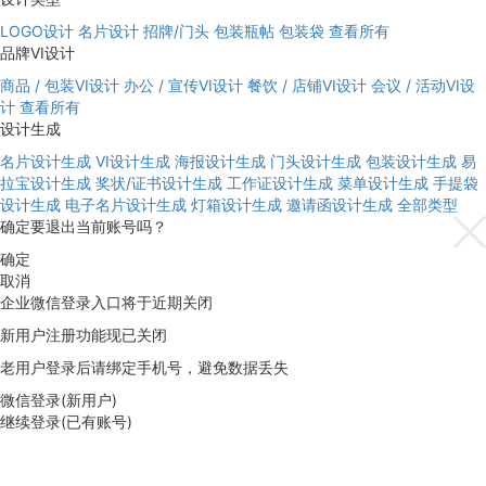
LOGO设计
名片设计
招牌/门头
包装瓶帖
包装袋
查看所有
品牌VI设计
商品 / 包装VI设计
办公 / 宣传VI设计
餐饮 / 店铺VI设计
会议 / 活动VI设
计
查看所有
设计生成
名片设计生成
VI设计生成
海报设计生成
门头设计生成
包装设计生成
易
拉宝设计生成
奖状/证书设计生成
工作证设计生成
菜单设计生成
手提袋
设计生成
电子名片设计生成
灯箱设计生成
邀请函设计生成
全部类型
确定要退出当前账号吗？
确定
取消
企业微信登录入口将于近期关闭
新用户注册功能现已关闭
老用户登录后请绑定手机号，避免数据丢失
微信登录(新用户)
继续登录(已有账号)