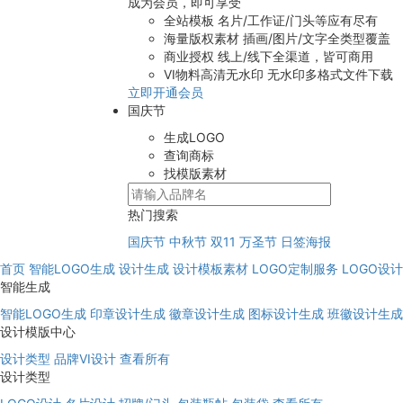
成为会员，即可享受
全站模板
名片/工作证/门头等应有尽有
海量版权素材
插画/图片/文字全类型覆盖
商业授权
线上/线下全渠道，皆可商用
VI物料高清无水印
无水印多格式文件下载
立即开通会员
国庆节
生成LOGO
查询商标
找模版素材
热门搜索
国庆节
中秋节
双11
万圣节
日签海报
首页
智能LOGO生成
设计生成
设计模板素材
LOGO定制服务
LOGO设
智能生成
智能LOGO生成
印章设计生成
徽章设计生成
图标设计生成
班徽设计生成
设计模版中心
设计类型
品牌VI设计
查看所有
设计类型