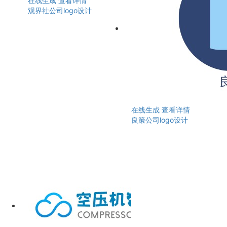
在线生成
查看详情
观界社公司logo设计
在线生成
查看详情
良策公司logo设计