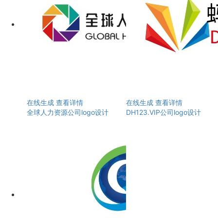
在线生成
查看详情
在线生成
查看详情
全球人力资源公司logo设计
DH123.VIP公司logo设计