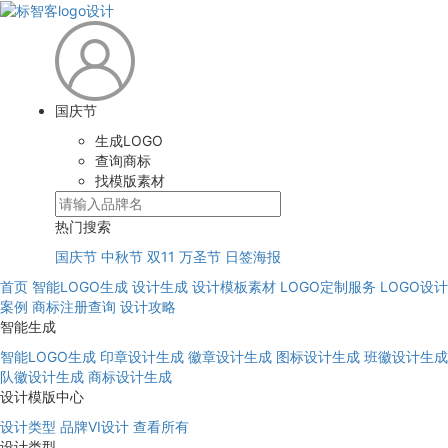
国庆节
生成LOGO
查询商标
找模版素材
热门搜索
国庆节
中秋节
双11
万圣节
日签海报
首页
智能LOGO生成
设计生成
设计模板素材
LOGO定制服务
LOGO设计
案例
商标注册查询
设计攻略
智能生成
智能LOGO生成
印章设计生成
徽章设计生成
图标设计生成
班徽设计生成
队徽设计生成
商标设计生成
设计模版中心
设计类型
品牌VI设计
查看所有
设计类型