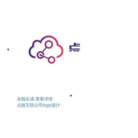
在线生成
查看详情
点核互联公司logo设计