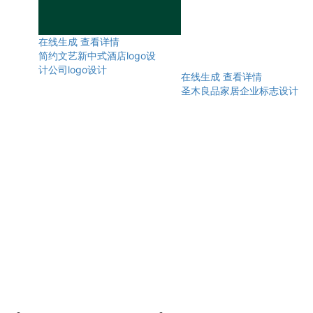
在线生成
查看详情
简约文艺新中式酒店logo设
计公司logo设计
在线生成
查看详情
圣木良品家居企业标志设计