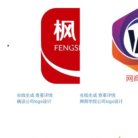
在线生成
查看详情
在线生成
查看详情
枫设公司logo设计
网商学院公司logo设计