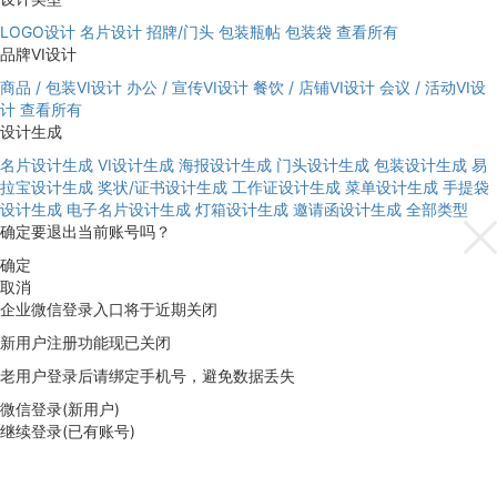
LOGO设计
名片设计
招牌/门头
包装瓶帖
包装袋
查看所有
品牌VI设计
商品 / 包装VI设计
办公 / 宣传VI设计
餐饮 / 店铺VI设计
会议 / 活动VI设
计
查看所有
设计生成
名片设计生成
VI设计生成
海报设计生成
门头设计生成
包装设计生成
易
拉宝设计生成
奖状/证书设计生成
工作证设计生成
菜单设计生成
手提袋
设计生成
电子名片设计生成
灯箱设计生成
邀请函设计生成
全部类型
确定要退出当前账号吗？
确定
取消
企业微信登录入口将于近期关闭
新用户注册功能现已关闭
老用户登录后请绑定手机号，避免数据丢失
微信登录(新用户)
继续登录(已有账号)