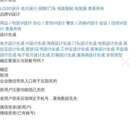
LOGO设计
名片设计
招牌/门头
包装瓶帖
包装袋
查看所有
品牌VI设计
商品 / 包装VI设计
办公 / 宣传VI设计
餐饮 / 店铺VI设计
会议 / 活动VI设
计
查看所有
设计生成
名片设计生成
VI设计生成
海报设计生成
门头设计生成
包装设计生成
易
拉宝设计生成
奖状/证书设计生成
工作证设计生成
菜单设计生成
手提袋
设计生成
电子名片设计生成
灯箱设计生成
邀请函设计生成
全部类型
确定要退出当前账号吗？
确定
取消
企业微信登录入口将于近期关闭
新用户注册功能现已关闭
老用户登录后请绑定手机号，避免数据丢失
微信登录(新用户)
继续登录(已有账号)