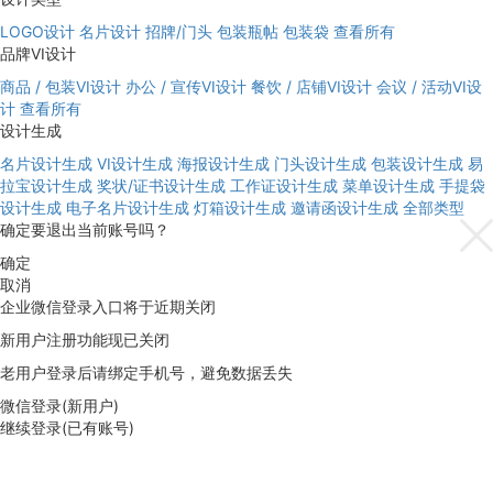
LOGO设计
名片设计
招牌/门头
包装瓶帖
包装袋
查看所有
品牌VI设计
商品 / 包装VI设计
办公 / 宣传VI设计
餐饮 / 店铺VI设计
会议 / 活动VI设
计
查看所有
设计生成
名片设计生成
VI设计生成
海报设计生成
门头设计生成
包装设计生成
易
拉宝设计生成
奖状/证书设计生成
工作证设计生成
菜单设计生成
手提袋
设计生成
电子名片设计生成
灯箱设计生成
邀请函设计生成
全部类型
确定要退出当前账号吗？
确定
取消
企业微信登录入口将于近期关闭
新用户注册功能现已关闭
老用户登录后请绑定手机号，避免数据丢失
微信登录(新用户)
继续登录(已有账号)