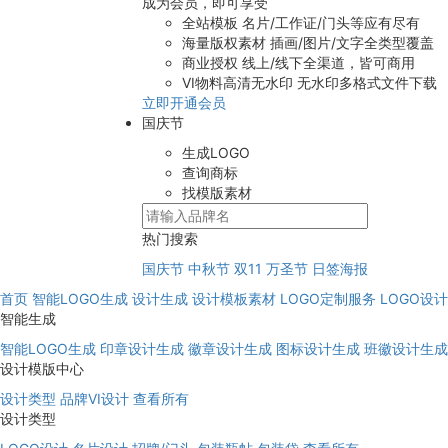
成为会员，即可享受
全站模板
名片/工作证/门头等应有尽有
海量版权素材
插画/图片/文字全类型覆盖
商业授权
线上/线下全渠道，皆可商用
VI物料高清无水印
无水印多格式文件下载
立即开通会员
国庆节
生成LOGO
查询商标
找模版素材
热门搜索
国庆节
中秋节
双11
万圣节
日签海报
首页
智能LOGO生成
设计生成
设计模板素材
LOGO定制服务
LOGO设
智能生成
智能LOGO生成
印章设计生成
徽章设计生成
图标设计生成
班徽设计生成
设计模版中心
设计类型
品牌VI设计
查看所有
设计类型