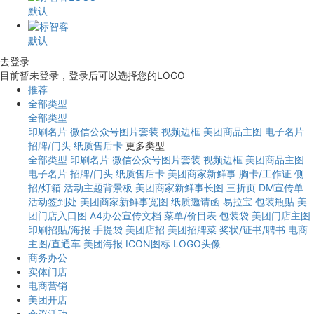
默认
默认
去登录
目前暂未登录，登录后可以选择您的LOGO
推荐
全部类型
全部类型
印刷名片
微信公众号图片套装
视频边框
美团商品主图
电子名片
招牌/门头
纸质售后卡
更多类型
全部类型
印刷名片
微信公众号图片套装
视频边框
美团商品主图
电子名片
招牌/门头
纸质售后卡
美团商家新鲜事
胸卡/工作证
侧
招/灯箱
活动主题背景板
美团商家新鲜事长图
三折页
DM宣传单
活动签到处
美团商家新鲜事宽图
纸质邀请函
易拉宝
包装瓶贴
美
团门店入口图
A4办公宣传文档
菜单/价目表
包装袋
美团门店主图
印刷招贴/海报
手提袋
美团店招
美团招牌菜
奖状/证书/聘书
电商
主图/直通车
美团海报
ICON图标
LOGO头像
商务办公
实体门店
电商营销
美团开店
会议活动