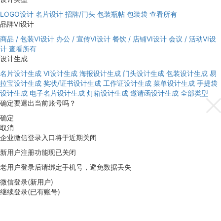
LOGO设计
名片设计
招牌/门头
包装瓶帖
包装袋
查看所有
品牌VI设计
商品 / 包装VI设计
办公 / 宣传VI设计
餐饮 / 店铺VI设计
会议 / 活动VI设
计
查看所有
设计生成
名片设计生成
VI设计生成
海报设计生成
门头设计生成
包装设计生成
易
拉宝设计生成
奖状/证书设计生成
工作证设计生成
菜单设计生成
手提袋
设计生成
电子名片设计生成
灯箱设计生成
邀请函设计生成
全部类型
确定要退出当前账号吗？
确定
取消
企业微信登录入口将于近期关闭
新用户注册功能现已关闭
老用户登录后请绑定手机号，避免数据丢失
微信登录(新用户)
继续登录(已有账号)