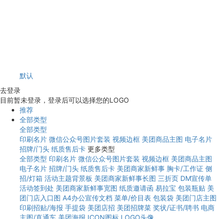
默认
去登录
目前暂未登录，登录后可以选择您的LOGO
推荐
全部类型
全部类型
印刷名片
微信公众号图片套装
视频边框
美团商品主图
电子名片
招牌/门头
纸质售后卡
更多类型
全部类型
印刷名片
微信公众号图片套装
视频边框
美团商品主图
电子名片
招牌/门头
纸质售后卡
美团商家新鲜事
胸卡/工作证
侧
招/灯箱
活动主题背景板
美团商家新鲜事长图
三折页
DM宣传单
活动签到处
美团商家新鲜事宽图
纸质邀请函
易拉宝
包装瓶贴
美
团门店入口图
A4办公宣传文档
菜单/价目表
包装袋
美团门店主图
印刷招贴/海报
手提袋
美团店招
美团招牌菜
奖状/证书/聘书
电商
主图/直通车
美团海报
ICON图标
LOGO头像