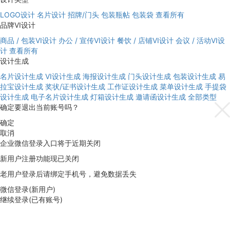
LOGO设计
名片设计
招牌/门头
包装瓶帖
包装袋
查看所有
品牌VI设计
商品 / 包装VI设计
办公 / 宣传VI设计
餐饮 / 店铺VI设计
会议 / 活动VI设
计
查看所有
设计生成
名片设计生成
VI设计生成
海报设计生成
门头设计生成
包装设计生成
易
拉宝设计生成
奖状/证书设计生成
工作证设计生成
菜单设计生成
手提袋
设计生成
电子名片设计生成
灯箱设计生成
邀请函设计生成
全部类型
确定要退出当前账号吗？
确定
取消
企业微信登录入口将于近期关闭
新用户注册功能现已关闭
老用户登录后请绑定手机号，避免数据丢失
微信登录(新用户)
继续登录(已有账号)