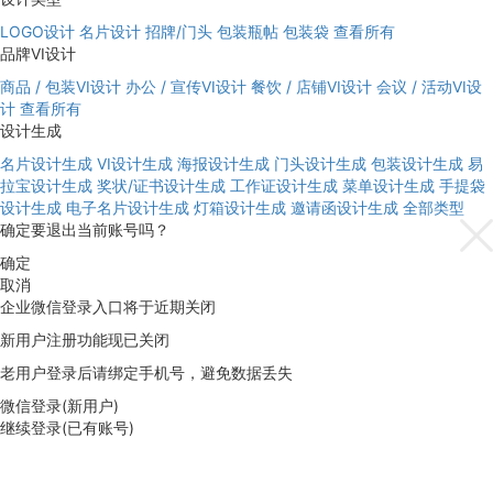
LOGO设计
名片设计
招牌/门头
包装瓶帖
包装袋
查看所有
品牌VI设计
商品 / 包装VI设计
办公 / 宣传VI设计
餐饮 / 店铺VI设计
会议 / 活动VI设
计
查看所有
设计生成
名片设计生成
VI设计生成
海报设计生成
门头设计生成
包装设计生成
易
拉宝设计生成
奖状/证书设计生成
工作证设计生成
菜单设计生成
手提袋
设计生成
电子名片设计生成
灯箱设计生成
邀请函设计生成
全部类型
确定要退出当前账号吗？
确定
取消
企业微信登录入口将于近期关闭
新用户注册功能现已关闭
老用户登录后请绑定手机号，避免数据丢失
微信登录(新用户)
继续登录(已有账号)