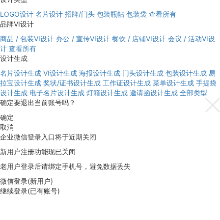
LOGO设计
名片设计
招牌/门头
包装瓶帖
包装袋
查看所有
品牌VI设计
商品 / 包装VI设计
办公 / 宣传VI设计
餐饮 / 店铺VI设计
会议 / 活动VI设
计
查看所有
设计生成
名片设计生成
VI设计生成
海报设计生成
门头设计生成
包装设计生成
易
拉宝设计生成
奖状/证书设计生成
工作证设计生成
菜单设计生成
手提袋
设计生成
电子名片设计生成
灯箱设计生成
邀请函设计生成
全部类型
确定要退出当前账号吗？
确定
取消
企业微信登录入口将于近期关闭
新用户注册功能现已关闭
老用户登录后请绑定手机号，避免数据丢失
微信登录(新用户)
继续登录(已有账号)