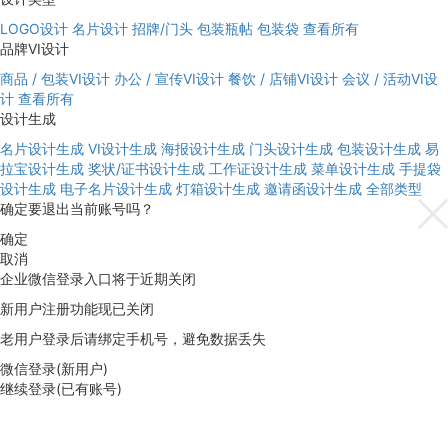
LOGO设计
名片设计
招牌/门头
包装瓶帖
包装袋
查看所有
品牌VI设计
商品 / 包装VI设计
办公 / 宣传VI设计
餐饮 / 店铺VI设计
会议 / 活动VI设
计
查看所有
设计生成
名片设计生成
VI设计生成
海报设计生成
门头设计生成
包装设计生成
易
拉宝设计生成
奖状/证书设计生成
工作证设计生成
菜单设计生成
手提袋
设计生成
电子名片设计生成
灯箱设计生成
邀请函设计生成
全部类型
确定要退出当前账号吗？
确定
取消
企业微信登录入口将于近期关闭
新用户注册功能现已关闭
老用户登录后请绑定手机号，避免数据丢失
微信登录(新用户)
继续登录(已有账号)