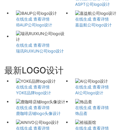
ASPT公司logo设计
在线生成
查看详情
在线生成
查看详情
IBAUP公司logo设计
嘉益航公司logo设计
在线生成
查看详情
瑞讯RUIXUN公司logo设计
最新LOGO设计
在线生成
查看详情
在线生成
查看详情
YOKE品牌logo设计
AI公司logo设计
在线生成
查看详情
在线生成
查看详情
鹿咖啡店铺logo头像设计
饰品斋
在线生成
查看详情
在线生成
查看详情