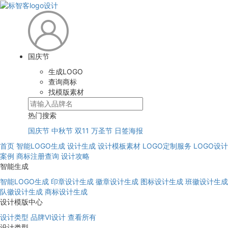
国庆节
生成LOGO
查询商标
找模版素材
热门搜索
国庆节
中秋节
双11
万圣节
日签海报
首页
智能LOGO生成
设计生成
设计模板素材
LOGO定制服务
LOGO设计
案例
商标注册查询
设计攻略
智能生成
智能LOGO生成
印章设计生成
徽章设计生成
图标设计生成
班徽设计生成
队徽设计生成
商标设计生成
设计模版中心
设计类型
品牌VI设计
查看所有
设计类型