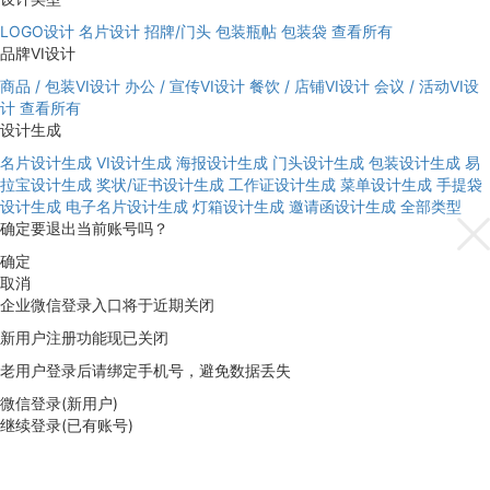
LOGO设计
名片设计
招牌/门头
包装瓶帖
包装袋
查看所有
品牌VI设计
商品 / 包装VI设计
办公 / 宣传VI设计
餐饮 / 店铺VI设计
会议 / 活动VI设
计
查看所有
设计生成
名片设计生成
VI设计生成
海报设计生成
门头设计生成
包装设计生成
易
拉宝设计生成
奖状/证书设计生成
工作证设计生成
菜单设计生成
手提袋
设计生成
电子名片设计生成
灯箱设计生成
邀请函设计生成
全部类型
确定要退出当前账号吗？
确定
取消
企业微信登录入口将于近期关闭
新用户注册功能现已关闭
老用户登录后请绑定手机号，避免数据丢失
微信登录(新用户)
继续登录(已有账号)