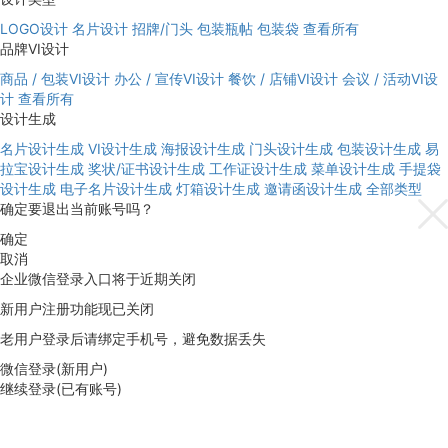
LOGO设计
名片设计
招牌/门头
包装瓶帖
包装袋
查看所有
品牌VI设计
商品 / 包装VI设计
办公 / 宣传VI设计
餐饮 / 店铺VI设计
会议 / 活动VI设
计
查看所有
设计生成
名片设计生成
VI设计生成
海报设计生成
门头设计生成
包装设计生成
易
拉宝设计生成
奖状/证书设计生成
工作证设计生成
菜单设计生成
手提袋
设计生成
电子名片设计生成
灯箱设计生成
邀请函设计生成
全部类型
确定要退出当前账号吗？
确定
取消
企业微信登录入口将于近期关闭
新用户注册功能现已关闭
老用户登录后请绑定手机号，避免数据丢失
微信登录(新用户)
继续登录(已有账号)