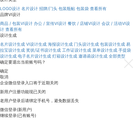
LOGO设计
名片设计
招牌/门头
包装瓶帖
包装袋
查看所有
品牌VI设计
商品 / 包装VI设计
办公 / 宣传VI设计
餐饮 / 店铺VI设计
会议 / 活动VI设
计
查看所有
设计生成
名片设计生成
VI设计生成
海报设计生成
门头设计生成
包装设计生成
易
拉宝设计生成
奖状/证书设计生成
工作证设计生成
菜单设计生成
手提袋
设计生成
电子名片设计生成
灯箱设计生成
邀请函设计生成
全部类型
确定要退出当前账号吗？
确定
取消
企业微信登录入口将于近期关闭
新用户注册功能现已关闭
老用户登录后请绑定手机号，避免数据丢失
微信登录(新用户)
继续登录(已有账号)