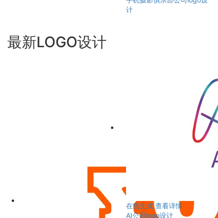
计
最新LOGO设计
在线生成
查看详情
AI公司logo设计