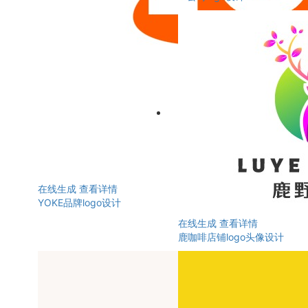
在线生成
查看详情
YOKE品牌logo设计
在线生成
查看详情
鹿咖啡店铺logo头像设计