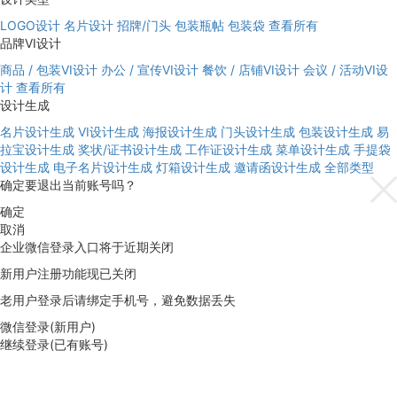
LOGO设计
名片设计
招牌/门头
包装瓶帖
包装袋
查看所有
品牌VI设计
商品 / 包装VI设计
办公 / 宣传VI设计
餐饮 / 店铺VI设计
会议 / 活动VI设
计
查看所有
设计生成
名片设计生成
VI设计生成
海报设计生成
门头设计生成
包装设计生成
易
拉宝设计生成
奖状/证书设计生成
工作证设计生成
菜单设计生成
手提袋
设计生成
电子名片设计生成
灯箱设计生成
邀请函设计生成
全部类型
确定要退出当前账号吗？
确定
取消
企业微信登录入口将于近期关闭
新用户注册功能现已关闭
老用户登录后请绑定手机号，避免数据丢失
微信登录(新用户)
继续登录(已有账号)