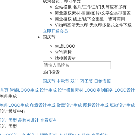
成为会员，即可享受
全站模板
名片/工作证/门头等应有尽有
海量版权素材
插画/图片/文字全类型覆盖
商业授权
线上/线下全渠道，皆可商用
VI物料高清无水印
无水印多格式文件下载
立即开通会员
国庆节
生成LOGO
查询商标
找模版素材
热门搜索
国庆节
中秋节
双11
万圣节
日签海报
首页
智能LOGO生成
设计生成
设计模板素材
LOGO定制服务
LOGO设
智能生成
智能LOGO生成
印章设计生成
徽章设计生成
图标设计生成
班徽设计生成
设计模版中心
设计类型
品牌VI设计
查看所有
设计类型