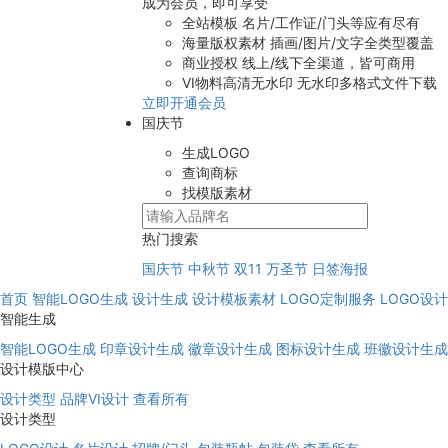
成为会员，即可享受
全站模板
名片/工作证/门头等应有尽有
海量版权素材
插画/图片/文字全类型覆盖
商业授权
线上/线下全渠道，皆可商用
VI物料高清无水印
无水印多格式文件下载
立即开通会员
国庆节
生成LOGO
查询商标
找模版素材
热门搜索
国庆节
中秋节
双11
万圣节
日签海报
首页
智能LOGO生成
设计生成
设计模板素材
LOGO定制服务
LOGO设
智能生成
智能LOGO生成
印章设计生成
徽章设计生成
图标设计生成
班徽设计生成
设计模版中心
设计类型
品牌VI设计
查看所有
设计类型