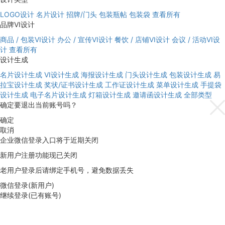
LOGO设计
名片设计
招牌/门头
包装瓶帖
包装袋
查看所有
品牌VI设计
商品 / 包装VI设计
办公 / 宣传VI设计
餐饮 / 店铺VI设计
会议 / 活动VI设
计
查看所有
设计生成
名片设计生成
VI设计生成
海报设计生成
门头设计生成
包装设计生成
易
拉宝设计生成
奖状/证书设计生成
工作证设计生成
菜单设计生成
手提袋
设计生成
电子名片设计生成
灯箱设计生成
邀请函设计生成
全部类型
确定要退出当前账号吗？
确定
取消
企业微信登录入口将于近期关闭
新用户注册功能现已关闭
老用户登录后请绑定手机号，避免数据丢失
微信登录(新用户)
继续登录(已有账号)