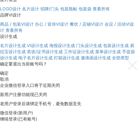
LOGO设计
名片设计
招牌/门头
包装瓶帖
包装袋
查看所有
品牌VI设计
商品 / 包装VI设计
办公 / 宣传VI设计
餐饮 / 店铺VI设计
会议 / 活动VI设
计
查看所有
设计生成
名片设计生成
VI设计生成
海报设计生成
门头设计生成
包装设计生成
易
拉宝设计生成
奖状/证书设计生成
工作证设计生成
菜单设计生成
手提袋
设计生成
电子名片设计生成
灯箱设计生成
邀请函设计生成
全部类型
确定要退出当前账号吗？
确定
取消
企业微信登录入口将于近期关闭
新用户注册功能现已关闭
老用户登录后请绑定手机号，避免数据丢失
微信登录(新用户)
继续登录(已有账号)