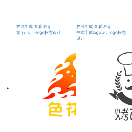
在线生成
查看详情
在线生成
查看详情
龙 行 天 下logo标志设计
中式字体logo设计logo标志
设计