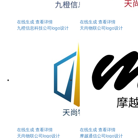
在线生成
查看详情
在线生成
查看详情
九橙信息科技公司logo设计
天尚物联公司logo设计
在线生成
查看详情
在线生成
查看详情
天尚物联公司logo设计
摩越通信公司logo设计