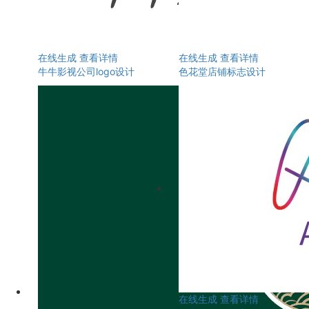
在线生成
查看详情
在线生成
查看详情
牛牛影视公司logo设计
色花堂店铺标志设计
在线生成
查看详情