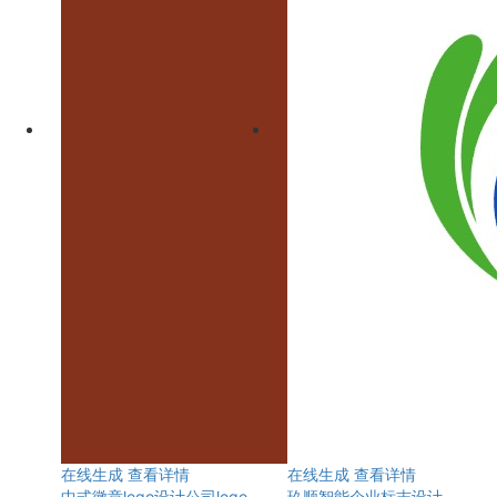
在线生成
查看详情
在线生成
查看详情
中式徽章logo设计公司logo
玖顺智能企业标志设计