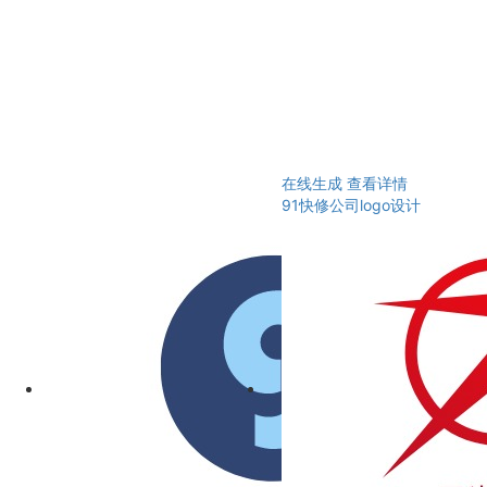
在线生成
查看详情
91快修公司logo设计