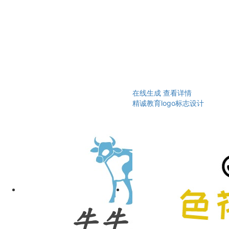
在线生成
查看详情
精诚教育logo标志设计