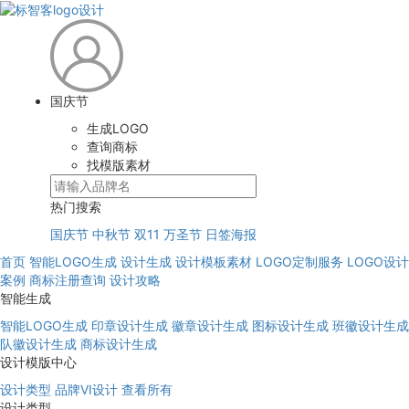
国庆节
生成LOGO
查询商标
找模版素材
热门搜索
国庆节
中秋节
双11
万圣节
日签海报
首页
智能LOGO生成
设计生成
设计模板素材
LOGO定制服务
LOGO设计
案例
商标注册查询
设计攻略
智能生成
智能LOGO生成
印章设计生成
徽章设计生成
图标设计生成
班徽设计生成
队徽设计生成
商标设计生成
设计模版中心
设计类型
品牌VI设计
查看所有
设计类型