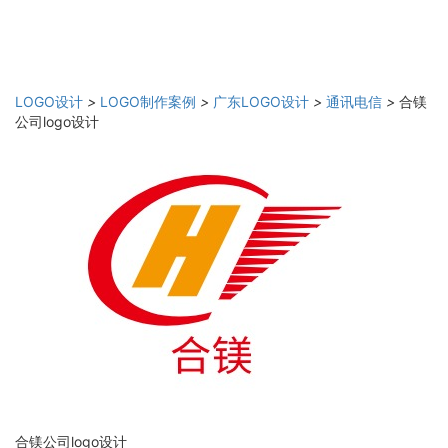
LOGO设计
>
LOGO制作案例
>
广东LOGO设计
>
通讯电信
>
合镁
公司logo设计
合镁公司logo设计