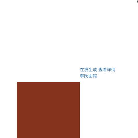
在线生成
查看详情
李氏面馆