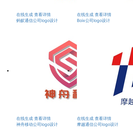
在线生成
查看详情
在线生成
查看详情
蚂蚁通信公司logo设计
Boix公司logo设计
在线生成
查看详情
在线生成
查看详情
神舟移动公司logo设计
摩越通信公司logo设计