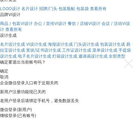
LOGO设计
名片设计
招牌/门头
包装瓶帖
包装袋
查看所有
品牌VI设计
商品 / 包装VI设计
办公 / 宣传VI设计
餐饮 / 店铺VI设计
会议 / 活动VI设
计
查看所有
设计生成
名片设计生成
VI设计生成
海报设计生成
门头设计生成
包装设计生成
易
拉宝设计生成
奖状/证书设计生成
工作证设计生成
菜单设计生成
手提袋
设计生成
电子名片设计生成
灯箱设计生成
邀请函设计生成
全部类型
确定要退出当前账号吗？
确定
取消
企业微信登录入口将于近期关闭
新用户注册功能现已关闭
老用户登录后请绑定手机号，避免数据丢失
微信登录(新用户)
继续登录(已有账号)