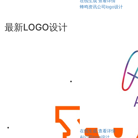
在线生成
查看详情
蜂鸣资讯公司logo设计
最新LOGO设计
在线生成
查看详情
AI公司logo设计