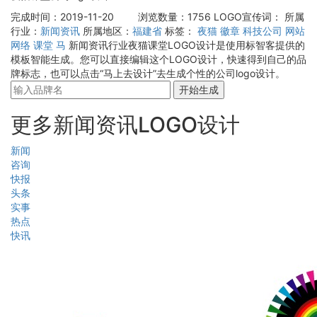
完成时间：2019-11-20
浏览数量：1756
LOGO宣传词：
所属
行业：
新闻资讯
所属地区：
福建省
标签：
夜猫
徽章
科技公司
网站
网络
课堂
马
新闻资讯行业夜猫课堂LOGO设计是使用标智客提供的
模板智能生成。您可以直接编辑这个LOGO设计，快速得到自己的品
牌标志，也可以点击“马上去设计”去生成个性的公司logo设计。
开始生成
更多新闻资讯LOGO设计
新闻
咨询
快报
头条
实事
热点
快讯