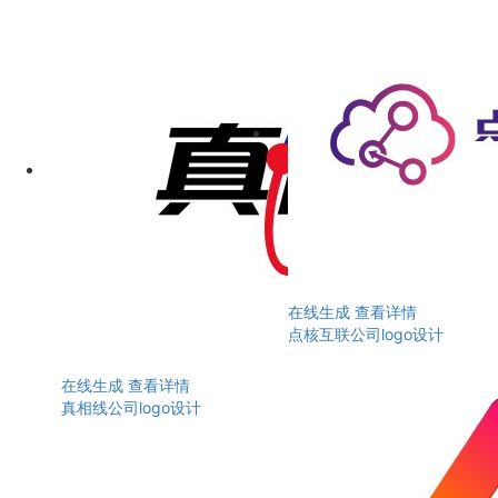
在线生成
查看详情
点核互联公司logo设计
在线生成
查看详情
真相线公司logo设计