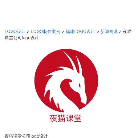
LOGO设计
>
LOGO制作案例
>
福建LOGO设计
>
新闻资讯
>
夜猫
课堂公司logo设计
夜猫课堂公司logo设计