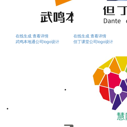
在线生成
查看详情
在线生成
查看详情
武鸣本地通公司logo设计
但丁课堂公司logo设计