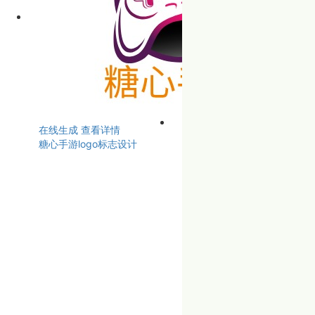
在线生成
查看详情
糖心手游logo标志设计