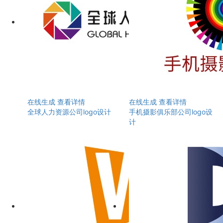
在线生成
查看详情
在线生成
查看详情
全球人力资源公司logo设计
手机摄影俱乐部公司logo设
计