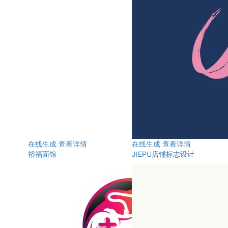
在线生成
查看详情
在线生成
查看详情
裕福面馆
JIEPU店铺标志设计