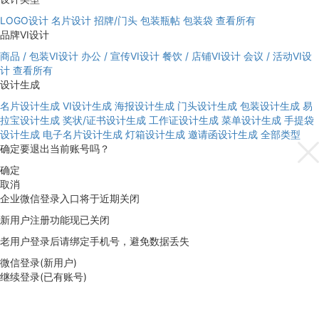
LOGO设计
名片设计
招牌/门头
包装瓶帖
包装袋
查看所有
品牌VI设计
商品 / 包装VI设计
办公 / 宣传VI设计
餐饮 / 店铺VI设计
会议 / 活动VI设
计
查看所有
设计生成
名片设计生成
VI设计生成
海报设计生成
门头设计生成
包装设计生成
易
拉宝设计生成
奖状/证书设计生成
工作证设计生成
菜单设计生成
手提袋
设计生成
电子名片设计生成
灯箱设计生成
邀请函设计生成
全部类型
确定要退出当前账号吗？
确定
取消
企业微信登录入口将于近期关闭
新用户注册功能现已关闭
老用户登录后请绑定手机号，避免数据丢失
微信登录(新用户)
继续登录(已有账号)