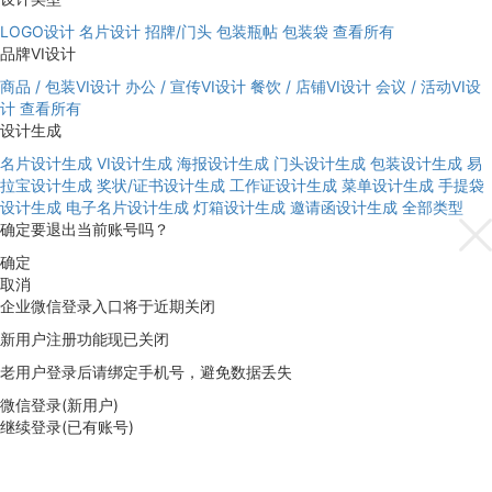
LOGO设计
名片设计
招牌/门头
包装瓶帖
包装袋
查看所有
品牌VI设计
商品 / 包装VI设计
办公 / 宣传VI设计
餐饮 / 店铺VI设计
会议 / 活动VI设
计
查看所有
设计生成
名片设计生成
VI设计生成
海报设计生成
门头设计生成
包装设计生成
易
拉宝设计生成
奖状/证书设计生成
工作证设计生成
菜单设计生成
手提袋
设计生成
电子名片设计生成
灯箱设计生成
邀请函设计生成
全部类型
确定要退出当前账号吗？
确定
取消
企业微信登录入口将于近期关闭
新用户注册功能现已关闭
老用户登录后请绑定手机号，避免数据丢失
微信登录(新用户)
继续登录(已有账号)