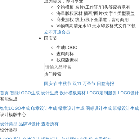
成为会员，即可享受
全站模板
名片/工作证/门头等应有尽有
海量版权素材
插画/图片/文字全类型覆盖
商业授权
线上/线下全渠道，皆可商用
VI物料高清无水印
无水印多格式文件下载
立即开通会员
国庆节
生成LOGO
查询商标
找模版素材
热门搜索
国庆节
中秋节
双11
万圣节
日签海报
首页
智能LOGO生成
设计生成
设计模板素材
LOGO定制服务
LOGO设
智能生成
智能LOGO生成
印章设计生成
徽章设计生成
图标设计生成
班徽设计生成
设计模版中心
设计类型
品牌VI设计
查看所有
设计类型