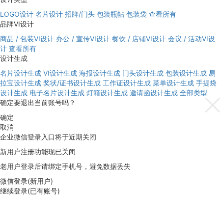
LOGO设计
名片设计
招牌/门头
包装瓶帖
包装袋
查看所有
品牌VI设计
商品 / 包装VI设计
办公 / 宣传VI设计
餐饮 / 店铺VI设计
会议 / 活动VI设
计
查看所有
设计生成
名片设计生成
VI设计生成
海报设计生成
门头设计生成
包装设计生成
易
拉宝设计生成
奖状/证书设计生成
工作证设计生成
菜单设计生成
手提袋
设计生成
电子名片设计生成
灯箱设计生成
邀请函设计生成
全部类型
确定要退出当前账号吗？
确定
取消
企业微信登录入口将于近期关闭
新用户注册功能现已关闭
老用户登录后请绑定手机号，避免数据丢失
微信登录(新用户)
继续登录(已有账号)