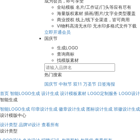
成为会员，即可享受
全站模板
名片/工作证/门头等应有尽有
海量版权素材
插画/图片/文字全类型覆盖
商业授权
线上/线下全渠道，皆可商用
VI物料高清无水印
无水印多格式文件下载
立即开通会员
国庆节
生成LOGO
查询商标
找模版素材
热门搜索
国庆节
中秋节
双11
万圣节
日签海报
首页
智能LOGO生成
设计生成
设计模板素材
LOGO定制服务
LOGO设
智能生成
智能LOGO生成
印章设计生成
徽章设计生成
图标设计生成
班徽设计生成
设计模版中心
设计类型
品牌VI设计
查看所有
设计类型