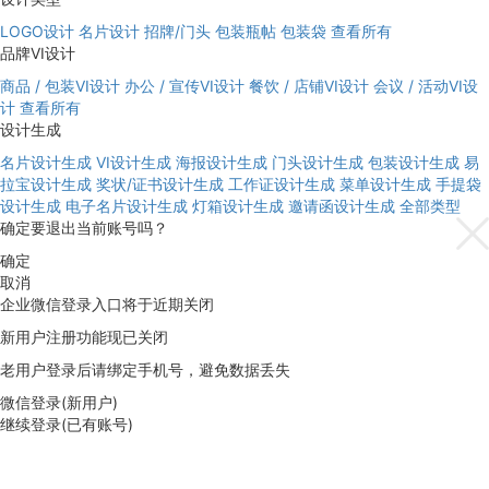
LOGO设计
名片设计
招牌/门头
包装瓶帖
包装袋
查看所有
品牌VI设计
商品 / 包装VI设计
办公 / 宣传VI设计
餐饮 / 店铺VI设计
会议 / 活动VI设
计
查看所有
设计生成
名片设计生成
VI设计生成
海报设计生成
门头设计生成
包装设计生成
易
拉宝设计生成
奖状/证书设计生成
工作证设计生成
菜单设计生成
手提袋
设计生成
电子名片设计生成
灯箱设计生成
邀请函设计生成
全部类型
确定要退出当前账号吗？
确定
取消
企业微信登录入口将于近期关闭
新用户注册功能现已关闭
老用户登录后请绑定手机号，避免数据丢失
微信登录(新用户)
继续登录(已有账号)