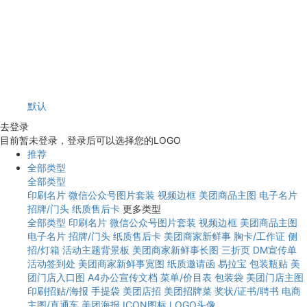
默认
去登录
目前暂未登录，登录后可以选择您的LOGO
推荐
全部类型
全部类型
印刷名片
微信公众号图片套装
视频边框
美团商品主图
电子名片
招牌/门头
纸质售后卡
更多类型
全部类型
印刷名片
微信公众号图片套装
视频边框
美团商品主图
电子名片
招牌/门头
纸质售后卡
美团商家新鲜事
胸卡/工作证
侧
招/灯箱
活动主题背景板
美团商家新鲜事长图
三折页
DM宣传单
活动签到处
美团商家新鲜事宽图
纸质邀请函
易拉宝
包装瓶贴
美
团门店入口图
A4办公宣传文档
菜单/价目表
包装袋
美团门店主图
印刷招贴/海报
手提袋
美团店招
美团招牌菜
奖状/证书/聘书
电商
主图/直通车
美团海报
ICON图标
LOGO头像