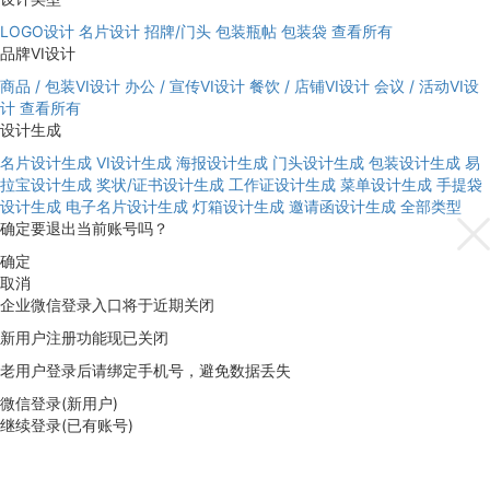
LOGO设计
名片设计
招牌/门头
包装瓶帖
包装袋
查看所有
品牌VI设计
商品 / 包装VI设计
办公 / 宣传VI设计
餐饮 / 店铺VI设计
会议 / 活动VI设
计
查看所有
设计生成
名片设计生成
VI设计生成
海报设计生成
门头设计生成
包装设计生成
易
拉宝设计生成
奖状/证书设计生成
工作证设计生成
菜单设计生成
手提袋
设计生成
电子名片设计生成
灯箱设计生成
邀请函设计生成
全部类型
确定要退出当前账号吗？
确定
取消
企业微信登录入口将于近期关闭
新用户注册功能现已关闭
老用户登录后请绑定手机号，避免数据丢失
微信登录(新用户)
继续登录(已有账号)